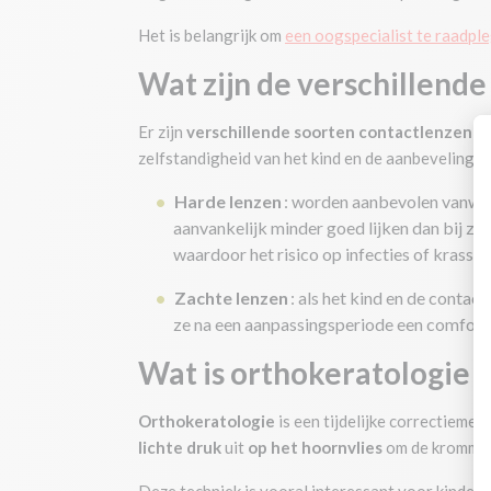
Het is belangrijk om
een oogspecialist te raadpl
Wat zijn de verschillend
Er zijn
verschillende soorten contactlenzen
vo
zelfstandigheid van het kind en de aanbevelinge
Harde lenzen
: worden aanbevolen vanweg
aanvankelijk minder goed lijken dan bij za
waardoor het risico op infecties of krasse
Zachte lenzen
: als het kind en de contac
ze na een aanpassingsperiode een comforta
Wat is orthokeratologie
Orthokeratologie
is een tijdelijke correctieme
lichte druk
uit
op het hoornvlies
om de kromming