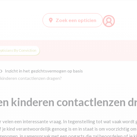
Zoek een opticien
pticians By Conviction
Inzicht in het gezichtsvermogen op basis
kinderen contactlenzen dragen?
n kinderen contactlenzen d
 velen een interessante vraag. In tegenstelling tot wat vaak wordt 
f je kind verantwoordelijk genoeg is en in staat is om voorzichtig o
enomen, in samenspraak met een oogarts die zal beoordelen of je kin