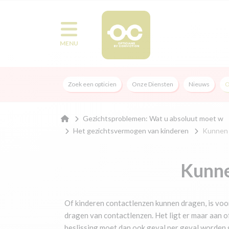
MENU
Zoek een opticien
Onze Diensten
Nieuws
O
Gezichtsproblemen: Wat u absoluut moet w
Het gezichtsvermogen van kinderen
Kunnen 
Kunne
Of kinderen contactlenzen kunnen dragen, is voor
dragen van contactlenzen. Het ligt er maar aan o
beslissing moet dan ook geval per geval worden g