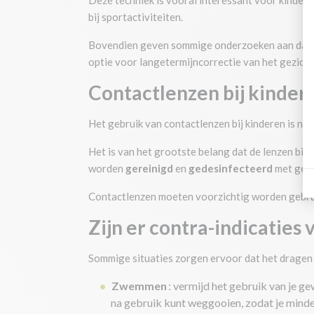
Deze techniek is vooral interessant voor kindere
bij sportactiviteiten.
Bovendien geven sommige onderzoeken aan dat ort
optie voor langetermijncorrectie van het gezich
Contactlenzen bij kindere
Het gebruik van contactlenzen bij kinderen is nie
Het is van het grootste belang dat de lenzen bij
worden
gereinigd
en
gedesinfecteerd
met gesc
Contactlenzen moeten voorzichtig worden gebrui
Zijn er contra-indicaties
Sommige situaties zorgen ervoor dat het dragen 
Zwemmen
: vermijd het gebruik van je 
na gebruik kunt weggooien, zodat je minde