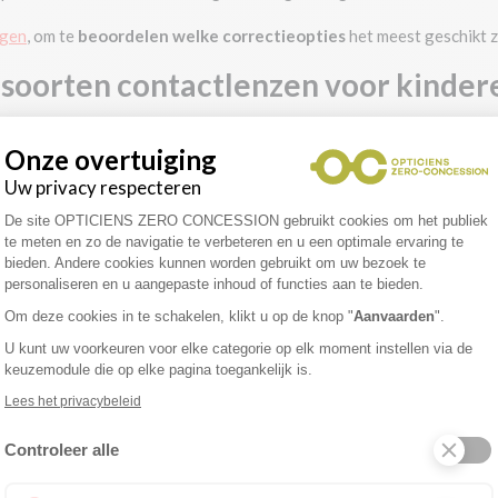
egen
,
om te
beoordelen welke correctieopties
het meest geschikt zi
e soorten contactlenzen voor kinder
or kinderen en de keuze hangt vaak af van individuele factoren, zoa
Onze overtuiging
n van de oogarts:
Uw privacy respecteren
e hun optische precisie en zuurstofdoorlaatbaarheid en zijn vaak
Toestemmingsbeheerplatform: Personali
De site OPTICIENS ZERO CONCESSION gebruikt cookies om het publiek
chte lenzen, maar ze moedigen het kind bij ongemak aan om de lens
te meten en zo de navigatie te verbeteren en u een optimale ervaring te
n op het hoornvlies wordt verminderd.
bieden. Andere cookies kunnen worden gebruikt om uw bezoek te
personaliseren en u aangepaste inhoud of functies aan te bieden.
tlensspecialist het erover eens zijn dat zachte lenzen geschikter z
Om deze cookies in te schakelen, klikt u op de knop "
Aanvaarden
".
bel alternatief bieden.
U kunt uw voorkeuren voor elke categorie op elk moment instellen via de
keuzemodule die op elke pagina toegankelijk is.
Lees het privacybeleid
thode voor bijziendheid waarbij 's nachts speciale stijve contactle
Controleer alle
 ervan aan te passen, wat resulteert in een verbeterd zicht dat na 
Axeptio consent