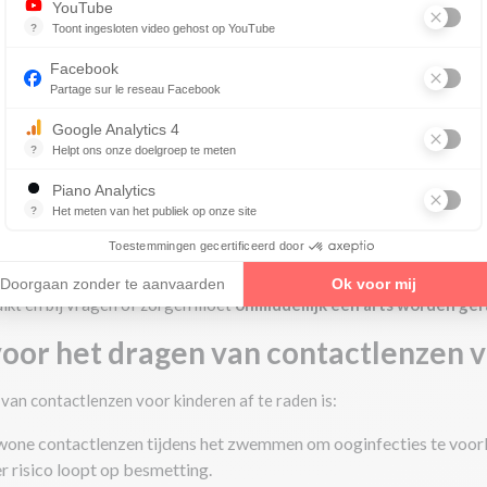
n, omdat hij een
alternatief biedt voor een
traditionele
bril
of
con
YouTube
?
Toont ingesloten video gehost op YouTube
Advertenties voor, tijdens of na een YouTube-video
hokeratologie de progressie van bijziendheid bij kinderen kan vert
Facebook
Partage sur le reseau Facebook
tsvermogen en de behandeling van bijziendheid.
Google Analytics 4
n: goed of slecht idee?
?
Helpt ons onze doelgroep te meten
Essentieel voor het beheren van website, het stelt ons in staat om i
t per definitie goed of slecht. Het hangt af van
een aantal criteria di
Piano Analytics
?
Het meten van het publiek op onze site
verzamelt bezoekersgegevens gerelateerd aan de bezoeken van de gebr
 een contactlensspecialist worden gekocht en dat het kind er goed z
Toestemmingen gecertificeerd door
hikte producten, aangekocht bij een opticien.
Doorgaan zonder te aanvaarden
Ok voor mij
kt en bij vragen of zorgen moet
onmiddellijk een arts worden ge
 voor het dragen van contactlenzen 
van contactlenzen voor kinderen af te raden is:
gewone contactlenzen tijdens het zwemmen om ooginfecties te voor
r risico loopt op besmetting.