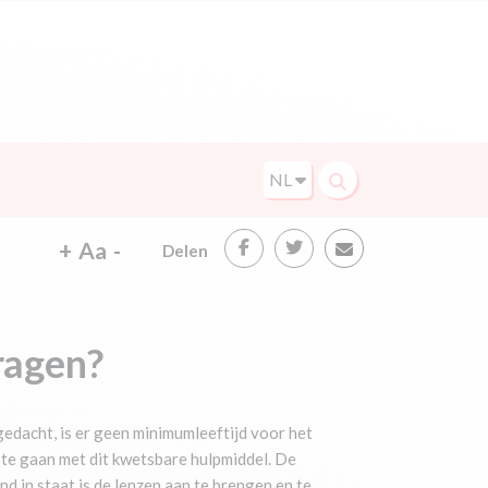
NL
+
Aa
-
Delen
ragen?
gedacht, is er geen minimumleeftijd voor het
m te gaan met dit kwetsbare hulpmiddel. De
d in staat is de lenzen aan te brengen en te