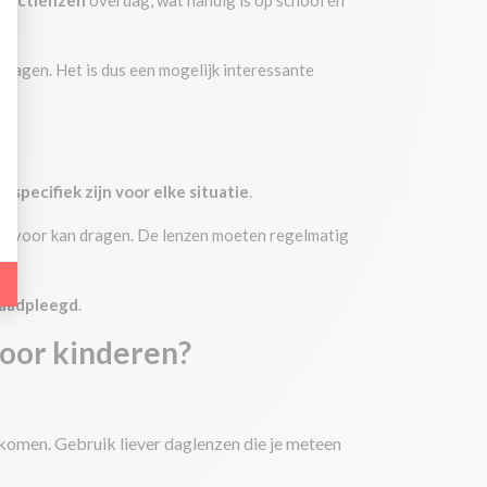
tactlenzen
overdag, wat handig is op school en
ragen. Het is dus een mogelijk interessante
ndicatoren te meten zoals verkeer, de meest geraadpleegde producten, of zelf
e specifiek zijn voor elke situatie
.
uiker aan de website, zoals het aantal bezoeken, gemiddelde tijd doorgebrac
org voor kan dragen. De lenzen moeten regelmatig
raadpleegd
.
voor kinderen?
komen. Gebruik liever daglenzen die je meteen