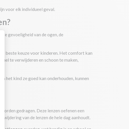
jn voor elk individueel geval.
en?
ls de gevoeligheid van de ogen, de
 de beste keuze voor kinderen. Het comfort kan
seer uw opties
 snel te verwijderen en schoon te maken,
ijn en het kind ze goed kan onderhouden, kunnen
nzen worden gedragen. Deze lenzen oefenen een
verwijdering van de lenzen de hele dag aanhoudt.