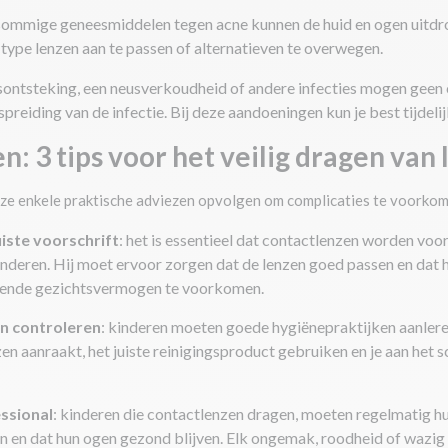
 sommige geneesmiddelen tegen acne kunnen de huid en ogen uitdrog
type lenzen aan te passen of alternatieven te overwegen.
iesontsteking, een neusverkoudheid of andere infecties mogen gee
preiding van de infectie. Bij deze aandoeningen kun je best tijdelij
n: 3 tips voor het veilig dragen van 
 ze enkele praktische adviezen opvolgen om complicaties te voorko
uiste voorschrift
: het is essentieel dat contactlenzen worden vo
inderen. Hij moet ervoor zorgen dat de lenzen goed passen en dat
elende gezichtsvermogen te voorkomen.
n controleren
: kinderen moeten goede hygiënepraktijken aanler
zen aanraakt, het juiste reinigingsproduct gebruiken en je aan he
ssional
: kinderen die contactlenzen dragen, moeten regelmatig hu
ijn en dat hun ogen gezond blijven. Elk ongemak, roodheid of wazig