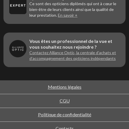
Ce sont des opticiens diplômés qui ont à cœur le
bien-être de leurs clients ainsi que la qualité de
leur prestation.
En savoir +
Vous êtes un professionnel de la vue et
Notre conviction
vous souhaitez nous rejoindre ?
Le respect de votre vie privée
Contactez Alliance Optic, la centrale d’achats et
d’accompagnement des opticiens indépendants
Le site
OPTICIENS ZERO CONCESSION
utilise des cookies pour
mesurer l’audience afin d’améliorer les parcours de navigation et vous
proposer une expérience optimale. D’autres cookies peuvent être
utilisés pour personnaliser votre visite et proposer des contenus ou
fonctionnalités adaptés.
Mentions légales
Pour autoriser ces cookies, cliquez simplement sur le bouton « Ok
pour moi ».
CGU
Vous pouvez paramétrer vos préférences pour chaque catégorie à tout
moment en utilisant le module de choix accessible sur chaque page.
Politique de confidentialité
Pour modifier vos préférences par la suite, cliquez sur le lien
'Préférences de cookies' situé dans le pied de page.
Contacts