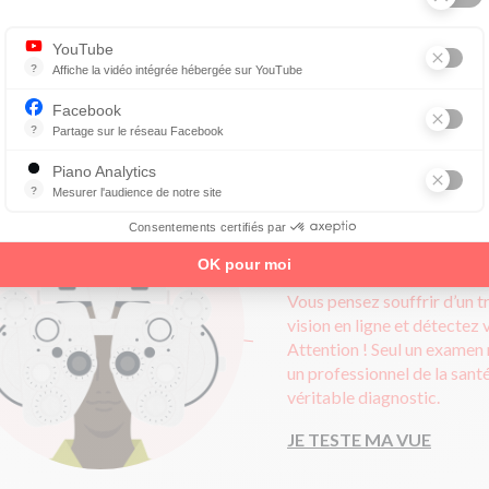
E PRENDS RENDEZ-VOUS
YouTube
?
Affiche la vidéo intégrée hébergée sur YouTube
Annonces avant, entre ou après une vidéo YouTube
Facebook
?
Partage sur le réseau Facebook
Parce que vous ne venez pas tous les jours sur notre site, ce petit 
Piano Analytics
?
Mesurer l'audience de notre site
collecte des données relatives aux visites de l'utilisateur sur le sit
4.
Testez votre 
Consentements certifiés par
OK pour moi
De façon ludique et 
Vous pensez souffrir d’un t
vision en ligne et détectez
Attention ! Seul un examen
un professionnel de la santé
véritable diagnostic.
JE TESTE MA VUE