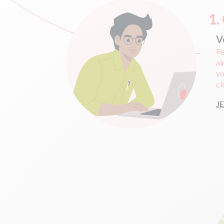
1.
V
Re
ai
vo
cl
J