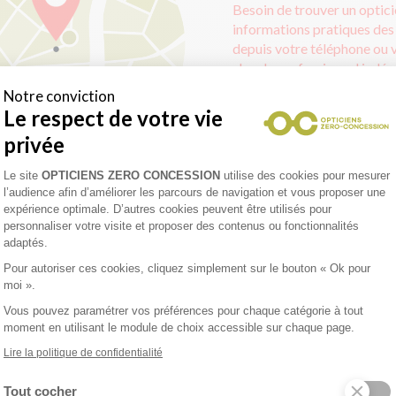
Besoin de trouver un optic
informations pratiques des
depuis votre téléphone ou v
chez le professionnel indé
fourni.
Notre conviction
Le respect de votre vie
JE TROUVE MON OPTIC
privée
Plateforme de Gestion du Consentement 
Le site
OPTICIENS ZERO CONCESSION
utilise des cookies pour mesurer
l’audience afin d’améliorer les parcours de navigation et vous proposer une
expérience optimale. D’autres cookies peuvent être utilisés pour
personnaliser votre visite et proposer des contenus ou fonctionnalités
adaptés.
Prenez rendez-vous en ligne
Pour autoriser ces cookies, cliquez simplement sur le bouton « Ok pour
moi ».
acilement, rapidement et sans coup de fil
Vous pouvez paramétrer vos préférences pour chaque catégorie à tout
ganisez votre venue en magasin en prenant rendez-vous
moment en utilisant le module de choix accessible sur chaque page.
 ligne ! Profitez de la prestation la plus personnalisée
Axeptio consent
Lire la politique de confidentialité
ssible sans avoir à patienter sur place, en planifiant votre
site à l’avance.
Tout cocher