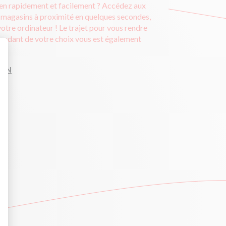
ien rapidement et facilement ? Accédez aux
 magasins à proximité en quelques secondes,
otre ordinateur ! Le trajet pour vous rendre
pendant de votre choix vous est également
IEN
: Personnalisez vos Options