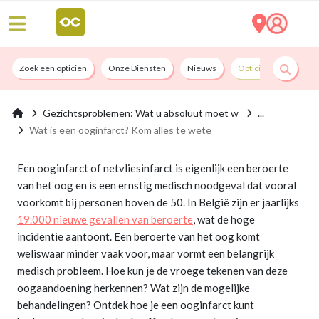
Zoek een opticien
Onze Diensten
Nieuws
Opticians By Convict
Gezichtsproblemen: Wat u absoluut moet w
Wat is een ooginfarct? Kom alles te wete
Een ooginfarct of netvliesinfarct is eigenlijk een beroerte
van het oog en is een ernstig medisch noodgeval dat vooral
voorkomt bij personen boven de 50. In België zijn er jaarlijks
19.000 nieuwe gevallen van beroerte
, wat de hoge
incidentie aantoont. Een beroerte van het oog komt
weliswaar minder vaak voor, maar vormt een belangrijk
medisch probleem. Hoe kun je de vroege tekenen van deze
oogaandoening herkennen? Wat zijn de mogelijke
behandelingen? Ontdek hoe je een ooginfarct kunt