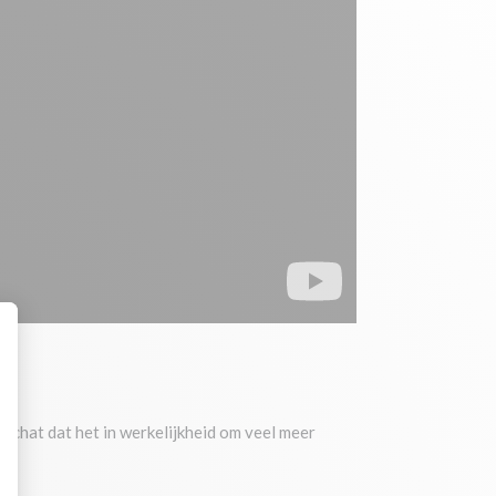
seer uw opties
 schat dat het in werkelijkheid om veel meer