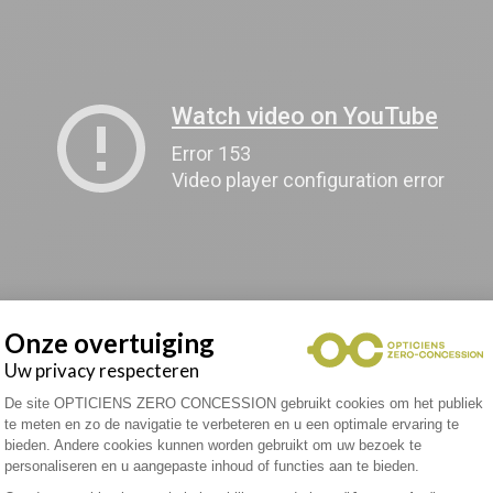
Onze overtuiging
Uw privacy respecteren
Toestemmingsbeheerplatform: Personali
De site OPTICIENS ZERO CONCESSION gebruikt cookies om het publiek
te meten en zo de navigatie te verbeteren en u een optimale ervaring te
rankrijk lijden aan het syndroom van de digitale beperking. Maar hij
bieden. Andere cookies kunnen worden gebruikt om uw bezoek te
personaliseren en u aangepaste inhoud of functies aan te bieden.