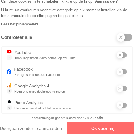
 het digitale stoornis syndroom?
Om deze cookies in te schakelen, klikt u op de knop "
Aanvaarden
".
U kunt uw voorkeuren voor elke categorie op elk moment instellen via de
en wordt gewerkt, schat professor Fontvieille dat 7 op de 10 werkn
keuzemodule die op elke pagina toegankelijk is.
n professionele "aandoening".
Lees het privacybeleid
 dat steeds vaker voorkomt bij mensen die veel tijd op beelds
Controleer alle
Axeptio consent
TERUG NAAR HET DOSSIER
YouTube
?
Toont ingesloten video gehost op YouTube
Advertenties voor, tijdens of na een YouTube-video
l Eye Strain
Facebook
Eye Strain (DES): kwaal van deze tijd vero...
Partage sur le reseau Facebook
Google Analytics 4
?
Helpt ons onze doelgroep te meten
Essentieel voor het beheren van website, het stelt ons in staat om i
Piano Analytics
Zoek een opticien bij u in de buurt
?
Het meten van het publiek op onze site
verzamelt bezoekersgegevens gerelateerd aan de bezoeken van de gebr
Toestemmingen gecertificeerd door
ijde opticiens, echte onafhankelijke professionals die zich hebbe
Doorgaan zonder te aanvaarden
Ok voor mij
en en geavanceerde visuele gezondheidsexpertise verdedigen, in 