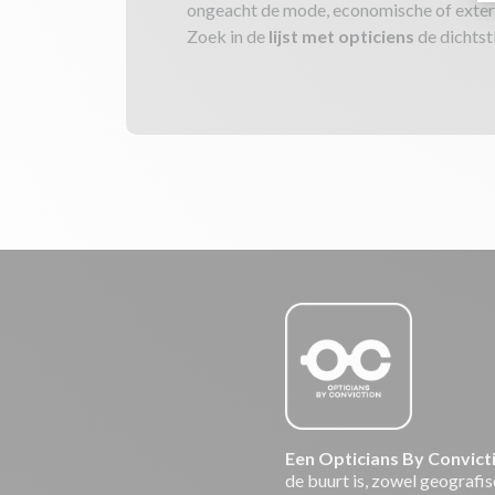
ongeacht de mode, economische of exter
Zoek in de
lijst met opticiens
de dichtstb
Een Opticians By Convict
de buurt is, zowel geografisc