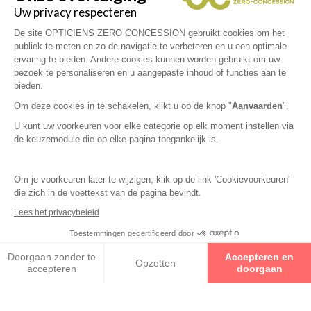
Sport
Contactologie /
Hoorzitting
Uw privacy respecteren
lenzen specialist
De site OPTICIENS ZERO CONCESSION gebruikt cookies om het
publiek te meten en zo de navigatie te verbeteren en u een optimale
ervaring te bieden. Andere cookies kunnen worden gebruikt om uw
Collecties
bezoek te personaliseren en u aangepaste inhoud of functies aan te
bieden.
BINOCHE
Om deze cookies in te schakelen, klikt u op de knop "
Aanvaarden
".
U kunt uw voorkeuren voor elke categorie op elk moment instellen via
WOODYS
de keuzemodule die op elke pagina toegankelijk is.
ZEISS
Om je voorkeuren later te wijzigen, klik op de link 'Cookievoorkeuren'
die zich in de voettekst van de pagina bevindt.
Lees het privacybeleid
Toestemmingen gecertificeerd door
Maak een afspraak
Doorgaan zonder te
Accepteren en
Opzetten
accepteren
doorgaan
Axeptio consent
Toestemmingsbeheerplatform: Personaliseer uw opties