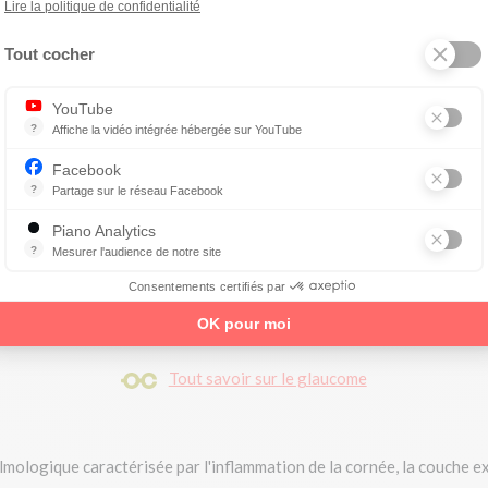
Lire la politique de confidentialité
des lumières, une rougeur de l'œil, et parfois des nausées et vomisse
Tout cocher
YouTube
?
Affiche la vidéo intégrée hébergée sur YouTube
u par fermeture d'angle peut conduire à une perte de vision
Annonces avant, entre ou après une vidéo YouTube
Facebook
?
Partage sur le réseau Facebook
Parce que vous ne venez pas tous les jours sur notre site, ce petit 
Piano Analytics
?
Mesurer l'audience de notre site
collecte des données relatives aux visites de l'utilisateur sur le sit
Consentements certifiés par
tion de la pression intraoculaire
par des médicaments et parfois u
OK pour moi
Tout savoir sur le glaucome
ologique caractérisée par l'inflammation de la cornée, la couche ex