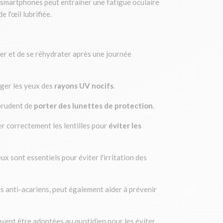
de smartphones peut entraîner une fatigue oculaire
 l'œil lubrifiée.
er et de se réhydrater après une journée
éger les yeux des
rayons UV nocifs
.
 prudent de
porter des lunettes de protection
.
r correctement les lentilles pour
éviter les
x sont essentiels pour éviter l'irritation des
ies anti-acariens, peut également aider à prévenir
vent être adoptées au quotidien pour les éviter.