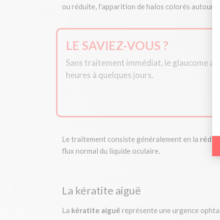
ou réduite, l'apparition de halos colorés autour 
LE SAVIEZ-VOUS ?
Sans traitement immédiat, le glaucome aig
heures à quelques jours.
Le traitement consiste généralement en la
réduc
flux normal du liquide oculaire.
La kératite aiguë
La
kératite aiguë
représente une urgence ophtalm