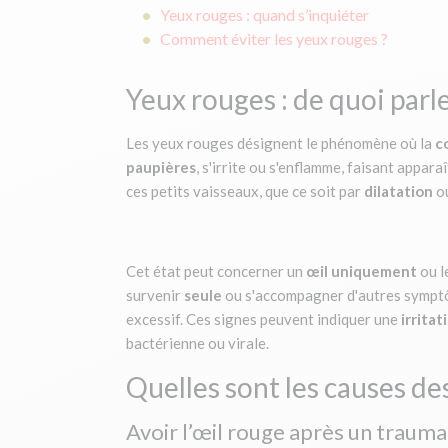
Yeux rouges : quand s’inquiéter
Comment éviter les yeux rouges ?
Yeux rouges : de quoi parl
Les yeux rouges désignent le phénomène où la
c
paupières
, s'irrite ou s'enflamme, faisant appar
ces petits vaisseaux, que ce soit par
dilatation
o
Cet état peut concerner un
œil uniquement
ou l
survenir
seule
ou s'accompagner d'autres symptô
excessif. Ces signes peuvent indiquer une
irrita
bactérienne ou virale.
Quelles sont les causes de
Avoir l’œil rouge après un traum