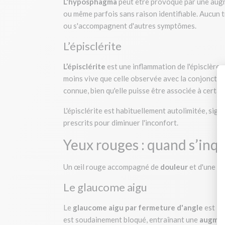
L'hyposphagma
peut être provoqué par une augm
ou même parfois sans raison identifiable. Aucun 
ou s'accompagnent d'autres symptômes.
L’épisclérite
L’épisclérite
est une inflammation de l'épisclère,
moins vive que celle observée avec la conjonctivi
connue, bien qu'elle puisse être associée à cert
L'épisclérite est habituellement autolimitée, sign
prescrits pour diminuer l'inconfort.
Yeux rouges : quand s’inqu
Un œil rouge accompagné de
douleur
et d'une
ba
Le glaucome aigu
Le
glaucome aigu par fermeture d'angle
est l'
est soudainement bloqué, entraînant une
augment