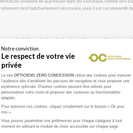
entation soudaine de la pression dans les vaisseaux, comme lors d'
traitement n'est habituellement nécessaire, mais il est recommandé d
 une couche de tissu située entre la sclère et la conjonctive. Les sy
te, et une gêne ou douleur légère. Cette affection oculaire est
en gé
Notre conviction
aines conditions systémiques comme les maladies inflammatoires.
Le respect de votre vie
privée
ifiant qu'elle peut disparaître sans traitement spécifique, mais des
ant
Plateforme de Gestion du Consentement 
Le site
OPTICIENS ZERO CONCESSION
utilise des cookies pour mesurer
l’audience afin d’améliorer les parcours de navigation et vous proposer une
iéter ?
expérience optimale. D’autres cookies peuvent être utilisés pour
personnaliser votre visite et proposer des contenus ou fonctionnalités
adaptés.
isse de l'acuité visuelle
peut signaler des conditions oculaires qui 
Pour autoriser ces cookies, cliquez simplement sur le bouton « Ok pour
moi ».
Vous pouvez paramétrer vos préférences pour chaque catégorie à tout
une de ces urgences ophtalmologiques. Cette forme de glaucome survi
moment en utilisant le module de choix accessible sur chaque page.
ation rapide de la pression intraoculaire
. Les symptômes incluent
Axeptio consent