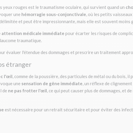
es yeux rouges est le traumatisme oculaire, qui survient quand un
cho
ovoquer une
hémorragie sous-conjonctivale
, où les petits vaisseau
élimitée et peut être impressionnante, mais elle est souvent moins g
e
attention médicale immédiate
pour écarter les risques de complica
 glaucome traumatique.
pour évaluer l'étendue des dommages et prescrire un traitement appro
rps étranger
 l'œil
, comme de la poussière, des particules de métal ou du bois, il 
rovoque une
sensation de gêne immédiate
, un réflexe de clignemen
al de
ne pas frotter l'œil
, ce qui peut causer plus de dommages, et de n
ue
est nécessaire pour un retrait sécuritaire et pour éviter des infec