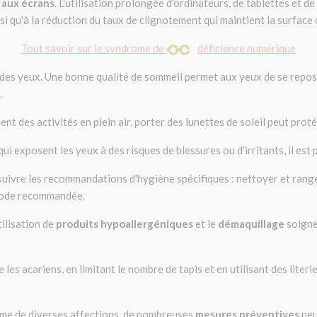
n aux écrans
. L'utilisation prolongée d'ordinateurs, de tablettes et 
si qu'à la réduction du taux de clignotement qui maintient la surface de
Tout savoir sur le syndrome de
déficience
numérique
é des yeux. Une bonne qualité de sommeil permet aux yeux de se repos
.
nt des activités en plein air, porter des lunettes de soleil peut prot
ui exposent les yeux à des risques de blessures ou d'irritants, il est
suivre les recommandations d'hygiène spécifiques : nettoyer et range
riode recommandée.
tilisation de
produits hypoallergéniques
et le
démaquillage
soigneu
 les acariens, en limitant le nombre de tapis et en utilisant des liter
ôme de diverses affections, de nombreuses
mesures préventives
peu