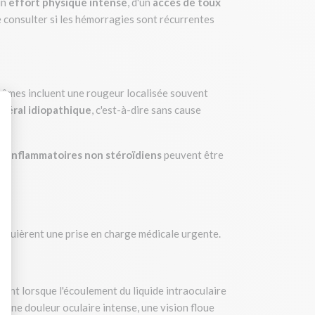
un
effort physique intense
, d'un
accès de toux
e consulter si les hémorragies sont récurrentes
mptômes incluent une rougeur localisée souvent
néral idiopathique
, c'est-à-dire sans cause
i-inflammatoires non stéroïdiens
peuvent être
: Personnalisez vos Options
requièrent une prise en charge médicale urgente.
ent lorsque l'écoulement du liquide intraoculaire
 une douleur oculaire intense, une vision floue