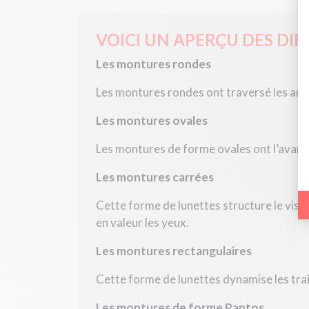
VOICI UN APERÇU DES DI
Les montures rondes
Les montures rondes ont traversé les anné
Les montures ovales
Les montures de forme ovales ont l’avanta
Les montures carrées
Cette forme de lunettes structure le visa
en valeur les yeux.
Les montures rectangulaires
Cette forme de lunettes dynamise les trai
Les montures de forme Pantos