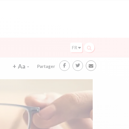
FR
+
Aa
-
Partager