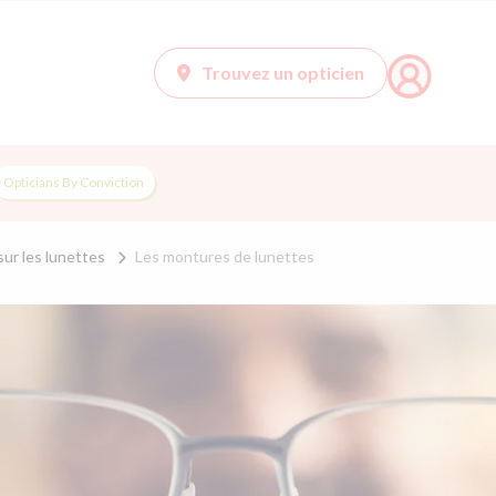
Trouvez un opticien
Opticians By Conviction
sur les lunettes
Les montures de lunettes