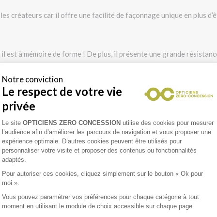
 les créateurs car il offre une facilité de façonnage unique en plus d’
 il est à mémoire de forme ! De plus, il présente une grande résistance
Notre conviction
Le respect de votre vie
é extrême permettant une grande liberté de mouvement. C’est d'ailleurs 
privée
Plateforme de Gestion du Consentement 
Le site
OPTICIENS ZERO CONCESSION
utilise des cookies pour mesurer
 pair qui rend malheureusement les montures de lunettes relativement
l’audience afin d’améliorer les parcours de navigation et vous proposer une
expérience optimale. D’autres cookies peuvent être utilisés pour
personnaliser votre visite et proposer des contenus ou fonctionnalités
res de lunettes
adaptés.
Pour autoriser ces cookies, cliquez simplement sur le bouton « Ok pour
ntage sur sa forme que sur la matière dont elle est composée. Parfoi
moi ».
autres fois elle sera choisie pour son effet de mode ou le caractère 
Vous pouvez paramétrer vos préférences pour chaque catégorie à tout
moment en utilisant le module de choix accessible sur chaque page.
Axeptio consent