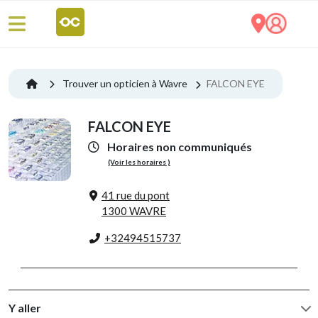
Trouver un opticien à Wavre
FALCON EYE
FALCON EYE
Horaires non communiqués
(Voir les horaires )
41 rue du pont
1300 WAVRE
+32494515737
Y aller