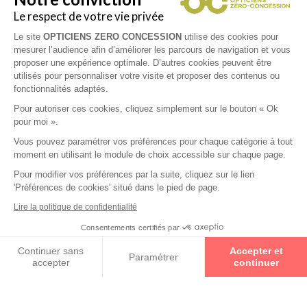
EASYCLIP
Le respect de votre vie privée
Le site
OPTICIENS ZERO CONCESSION
utilise des cookies pour
mesurer l’audience afin d’améliorer les parcours de navigation et vous
PEPE JEANS
proposer une expérience optimale. D’autres cookies peuvent être
utilisés pour personnaliser votre visite et proposer des contenus ou
fonctionnalités adaptés.
PRODESIGN
Pour autoriser ces cookies, cliquez simplement sur le bouton « Ok
pour moi ».
Vous pouvez paramétrer vos préférences pour chaque catégorie à tout
Convictions
moment en utilisant le module de choix accessible sur chaque page.
Pour modifier vos préférences par la suite, cliquez sur le lien
Tout pour vos yeux et vos équipements optiques Spécialiste
'Préférences de cookies' situé dans le pied de page.
basse vision Opticien-Optométriste diplômé
Lire la politique de confidentialité
Consentements certifiés par
Prenez un rendez-vous
Continuer sans
Accepter et
Paramétrer
accepter
continuer
Axeptio consent
Plateforme de Gestion du Consentement : Personnalisez vos O