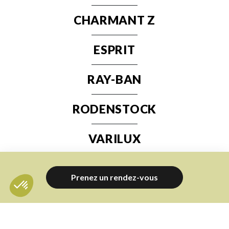
CHARMANT Z
ESPRIT
RAY-BAN
RODENSTOCK
VARILUX
VOGUE
Prenez un rendez-vous
SEIKO
Axeptio consent
Plateforme de Gestion du Consentement : Personnalisez vos O